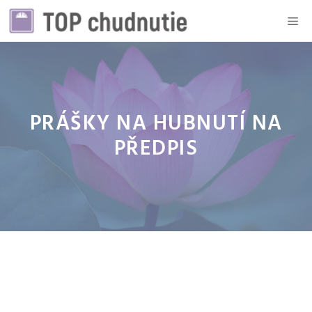
Preskočiť
Me
na
obsah
PRÁŠKY NA HUBNUTÍ NA
PŘEDPIS