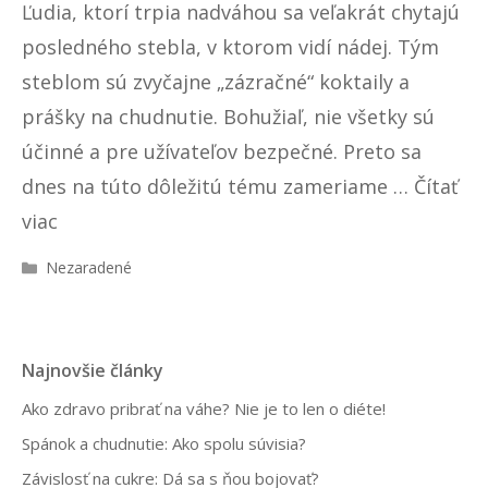
Ľudia, ktorí trpia nadváhou sa veľakrát chytajú
posledného stebla, v ktorom vidí nádej. Tým
steblom sú zvyčajne „zázračné“ koktaily a
prášky na chudnutie. Bohužiaľ, nie všetky sú
účinné a pre užívateľov bezpečné. Preto sa
dnes na túto dôležitú tému zameriame …
Čítať
viac
Kategórie
Nezaradené
Najnovšie články
Ako zdravo pribrať na váhe? Nie je to len o diéte!
Spánok a chudnutie: Ako spolu súvisia?
Závislosť na cukre: Dá sa s ňou bojovať?