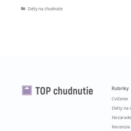
Kategórie
Diéty na chudnutie
Rubriky
Cvičenie
Diéty na 
Nezarad
Recenzia 