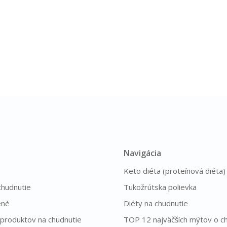
Navigácia
Keto diéta (proteínová diéta)
chudnutie
Tukožrútska polievka
ené
Diéty na chudnutie
produktov na chudnutie
TOP 12 najväčších mýtov o ch