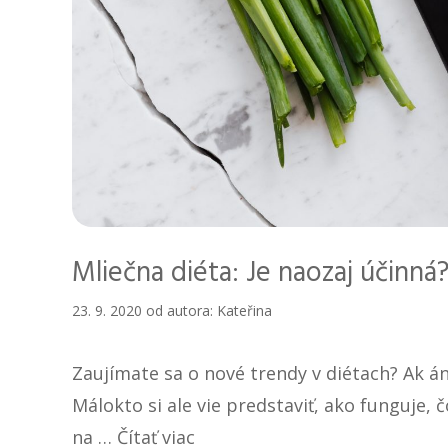
Mliečna diéta: Je naozaj účinná
23. 9. 2020
od autora:
Kateřina
Zaujímate sa o nové trendy v diétach? Ak án
Málokto si ale vie predstaviť, ako funguje, č
na …
Čítať viac