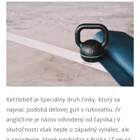
Kettlebell je špeciálny druh činky, ktorý sa
najviac podobá delovej guli s rukoväťou. (V
angličtine je názov odvodený od čajníka.) V
skutočnosti však nejde o západný vynález, ale
o zariadenie, ktoré pochádza z Ruska. (Tam sa