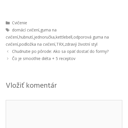
Kategórie
Cvičenie
Značky
domácí cvičení
,
guma na
cvičení
,
hubnutí
,
jednoručka
,
kettlebell
,
odporová guma na
cvičení
,
podložka na cvičení
,
TRX
,
zdravý životní styl
Navigácia
Chudnutie po pôrode: Ako sa opäť dostať do formy?
článkami
Čo je smoothie diéta + 5 receptov
Vložiť komentár
Komentár