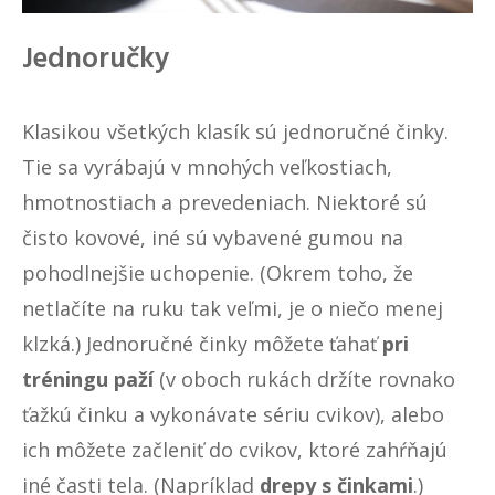
Jednoručky
Klasikou všetkých klasík sú jednoručné činky.
Tie sa vyrábajú v mnohých veľkostiach,
hmotnostiach a prevedeniach. Niektoré sú
čisto kovové, iné sú vybavené gumou na
pohodlnejšie uchopenie. (Okrem toho, že
netlačíte na ruku tak veľmi, je o niečo menej
klzká.) Jednoručné činky môžete ťahať
pri
tréningu paží
(v oboch rukách držíte rovnako
ťažkú činku a vykonávate sériu cvikov), alebo
ich môžete začleniť do cvikov, ktoré zahŕňajú
iné časti tela. (Napríklad
drepy s činkami
.)