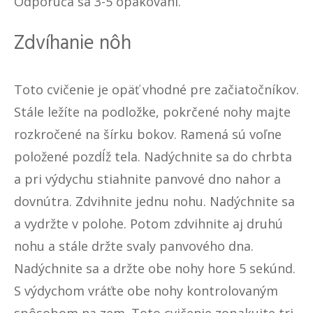
Odporúča sa 3-5 opakovaní.
Zdvíhanie nôh
Toto cvičenie je opäť vhodné pre začiatočníkov.
Stále ležíte na podložke, pokrčené nohy majte
rozkročené na šírku bokov. Ramená sú voľne
položené pozdĺž tela. Nadýchnite sa do chrbta
a pri výdychu stiahnite panvové dno nahor a
dovnútra. Zdvihnite jednu nohu. Nadýchnite sa
a vydržte v polohe. Potom zdvihnite aj druhú
nohu a stále držte svaly panvového dna.
Nadýchnite sa a držte obe nohy hore 5 sekúnd.
S výdychom vráťte obe nohy kontrolovaným