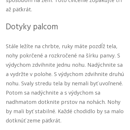
spôsobom na zem. Toto cvičenie zopakujte tri
až päťkrát.
Dotyky palcom
Stále ležíte na chrbte, ruky máte pozdĺž tela,
nohy pokrčené a rozkročené na šírku panvy. S
výdychom zdvihnite jednu nohu. Nadýchnite sa
a vydržte v polohe. S výdychom zdvihnite druhú
nohu. Svaly stredu tela by nemali byť uvoľnené.
Potom sa nadýchnite a s výdychom sa
nadhmatom dotknite prstov na nohách. Nohy
by mali byť stabilné. Každé chodidlo by sa malo
dotknúť zeme päťkrát.