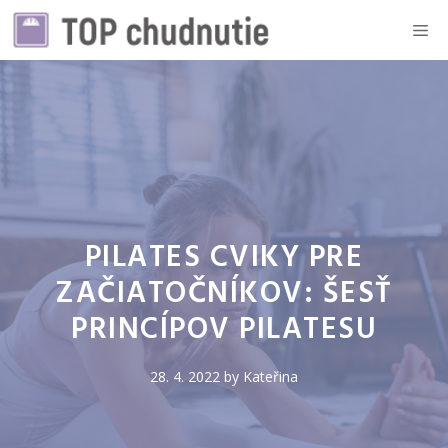
Preskočiť
Me
na
obsah
PILATES CVIKY PRE
ZAČIATOČNÍKOV: ŠESŤ
PRINCÍPOV PILATESU
28. 4. 2022
by
Kateřina